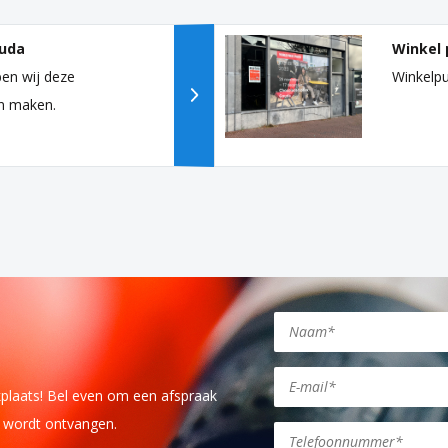
uda
Winkel 
en wij deze
Winkelpu
n maken.
kplaats! Bel even om een afspraak
j wordt ontvangen.