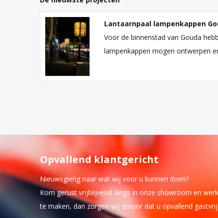
Lantaarnpaal lampenkappen Go
Voor de binnenstad van Gouda hebb
lampenkappen mogen ontwerpen e
Opvallend klantgericht
Nieuwsgierig naar wat wij voor u kunnen doen?
Kom gerust vrijblijvend langs in onze showroom en wer
te maken, dan zorgen wij ervoor dat u opvallend gastvri