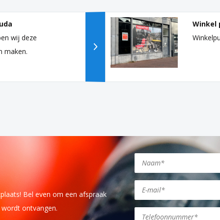
uda
Winkel 
en wij deze
Winkelpu
n maken.
kplaats! Bel even om een afspraak
j wordt ontvangen.