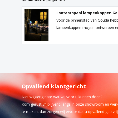
Lantaarnpaal lampenkappen Go
Voor de binnenstad van Gouda hebb
lampenkappen mogen ontwerpen e
Opvallend klantgericht
Nieuwsgierig naar wat wij voor u kunnen doen?
Kom gerust vrijblijvend langs in onze showroom en wer
te maken, dan zorgen wij ervoor dat u opvallend gastvri