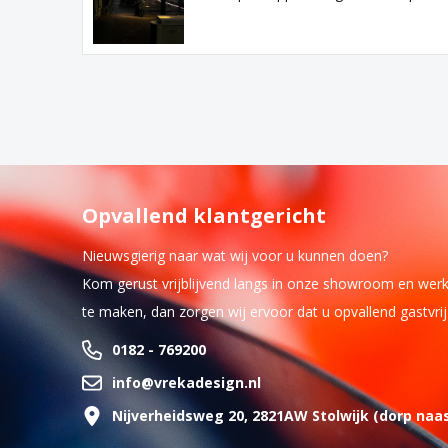
Opvallend klantgericht
Nieuwsgierig naar wat wij voor u kunnen doen?
Kom gerust vrijblijvend langs in onze showroom en wer
te maken, dan zorgen wij ervoor dat u opvallend gastvri
0182 - 769200
info@vrekadesign.nl
Nijverheidsweg 20, 2821AW Stolwijk (dorp naa