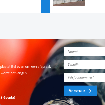
kplaats! Bel even om een afspraak
j wordt ontvangen.
Verstuur
st Gouda)